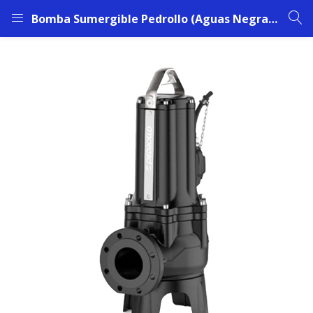
Bomba Sumergible Pedrollo (Aguas Negras), Modelo VXC4 55/100 | 5,5 HP | 400V | 9 Amp | 4”