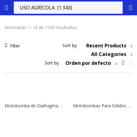
Mostrando 1–16 de 1343 resultados
Recent Products
Sort by:
Filter
All Categories
Orden por defecto
Sort by:
Motobomba de Diafragma DAISHIN-HONDA, Modelo SMD-80HX | 5,5 HP | 3″ x 3″
Motobombas Para Sólidos DAISHIN-HONDA, Modelo SST-80HX | 5,5 HP | 3″ x 3″