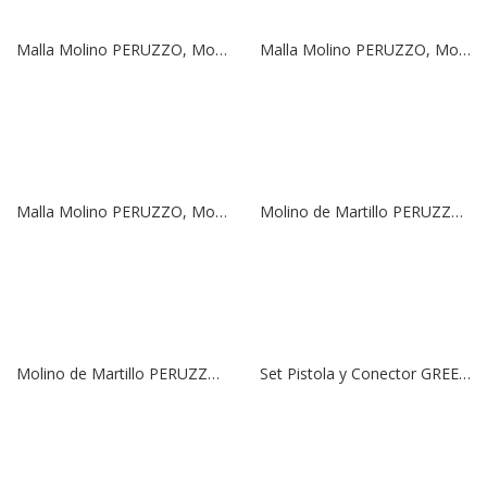
Malla Molino PERUZZO, Modelo MILLY | 0,8mm
Malla Molino PERUZZO, Modelo A/17R/17 | 1mm
Malla Molino PERUZZO, Modelo A/17R/17 | 0,8mm
Molino de Martillo PERUZZO, Modelo A/17R/17 | 220V | 3,0 HP
Molino de Martillo PERUZZO, Modelo MILLY | 220V | 1,6 HP | 50 Lts.
Set Pistola y Conector GREEN SEASONS | 5 Posiciones + 3 Conectores