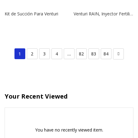
Kit de Succión Para Venturi
Venturi RAIN, Inyector Fertilizante de 1 1/2″ | Succión Máxima 450 Lts/Hr.
1
2
3
4
…
82
83
84
Your Recent Viewed
You have no recently viewed item.