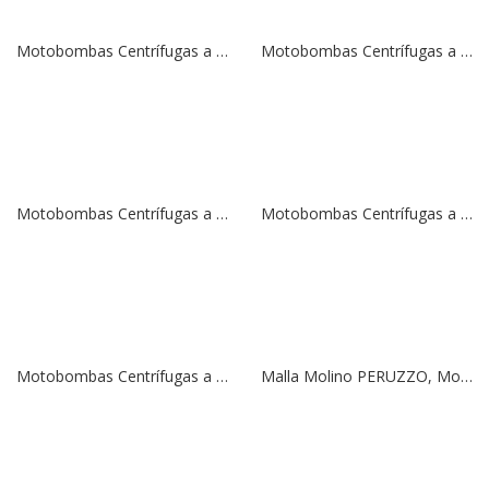
Motobombas Centrífugas a Gasolina DAISHIN-HONDA, Modelo SCH-5050HX | 5.5 HP | 2″
Motobombas Centrífugas a Gasolina DAISHIN-HONDA, Modelo SCR-100HX | 8 HP | 4″
Motobombas Centrífugas a Gasolina DAISHIN-HONDA, Modelo SCR-80HX | 5,5 HP | 3″
Motobombas Centrífugas a Gasolina DAISHIN-HONDA, Modelo SCR-50HX | 5,5 HP | 2″
Motobombas Centrífugas a Gasolina DAISHIN-HONDA, Modelo SCR-254HX | 1,1 HP | 1″
Malla Molino PERUZZO, Modelo MILLY | 1mm