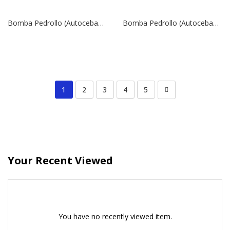
Bomba Pedrollo (Autocebante), Modelo PKSm70 | 1″ x 1″ | 0,85 HP | 5,2 Amp | 220 V
Bomba Pedrollo (Autocebante), Modelo PKSm65 | 1″ x 1″ | 0,7 HP | 3,7 Amp | 220 V
1
2
3
4
5
Your Recent Viewed
You have no recently viewed item.