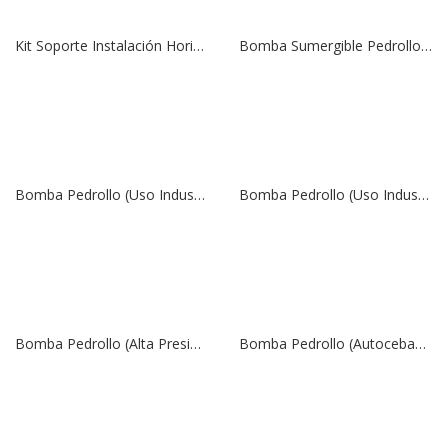
Kit Soporte Instalación Horizontal, Bomba Modelo UPm
Bomba Sumergible Pedrollo (Aguas Limpias), Modelo DAVIS | 1 HP | 220 V | 6 Amp | 1″
Bomba Pedrollo (Uso Industrial), Modelo PV55 | 1/4″ x 1/4″ | 0,25 HP | 1,0 Amp | 0,18 Kw | 380 V
Bomba Pedrollo (Uso Industrial), Modelo PVm55 | 1/4″ x 1/4″ | 0,25 HP | 1,6 Amp | 0,18 Kw | 220 V
Bomba Pedrollo (Alta Presión), Modelo PQ 3000 | 3/4″ x 3/4″ | 3,0 HP | 2,2 Kw | 380 V
Bomba Pedrollo (Autocebante), Modelo PKSm80 | 1″ x 1″ | 1,0 HP | 5,2 Amp | 220 V