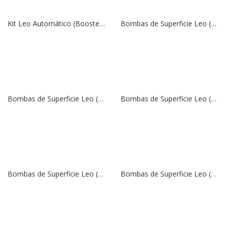
Kit Leo Automático (Booster APm 37L) | 220V | 1″ x 1″
Bombas de Superficie Leo (Centrífugas), Modelo APm 150 | 220V | 2 HP | 1″ x 1″
Bombas de Superficie Leo (Centrífugas), Modelo APm 110 | 220V | 1,5 HP | 1″ x 1″
Bombas de Superficie Leo (Centrífugas), Modelo APm 75 | 220V | 1 HP | 1″ x 1″
Bombas de Superficie Leo (Centrífugas), Modelo APm 60 | 220V | 0,8 HP | 1″ x 1″
Bombas de Superficie Leo (Centrífugas), Modelo APm 37 | 220V | 0,5 HP | 1″ x 1″