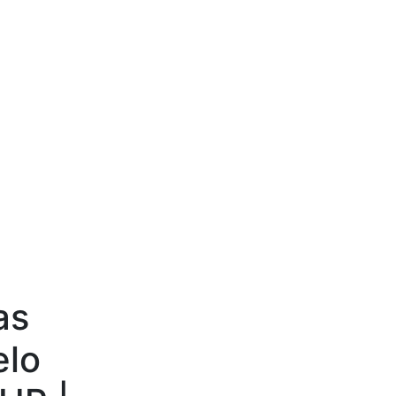
as
elo