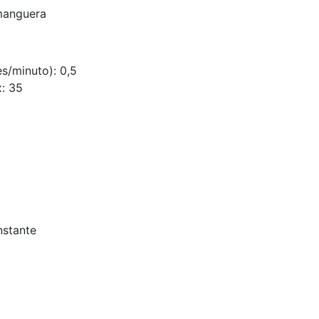
 manguera
s/minuto): 0,5
x: 35
nstante