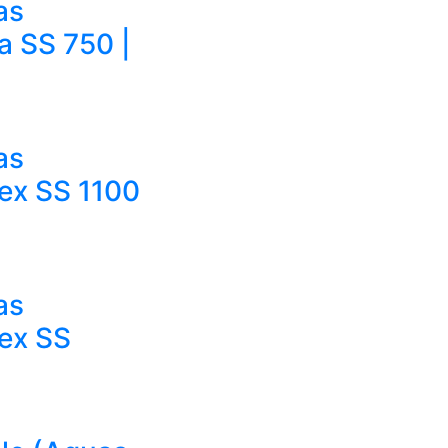
as
a SS 750 |
as
lex SS 1100
as
lex SS