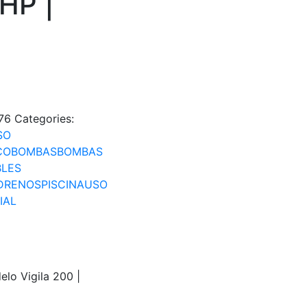
 HP |
76
Categories:
SO
CO
BOMBAS
BOMBAS
BLES
DRENOS
PISCINA
USO
IAL
lo Vigila 200 |