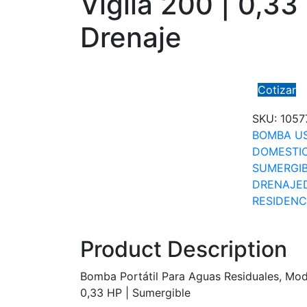
Vigila 200 | 0,33
Drenaje
Cotizar
SKU:
1057
BOMBA U
DOMESTI
SUMERGI
DRENAJE
RESIDENC
Product Description
Bomba Portátil Para Aguas Residuales, Mode
0,33 HP | Sumergible