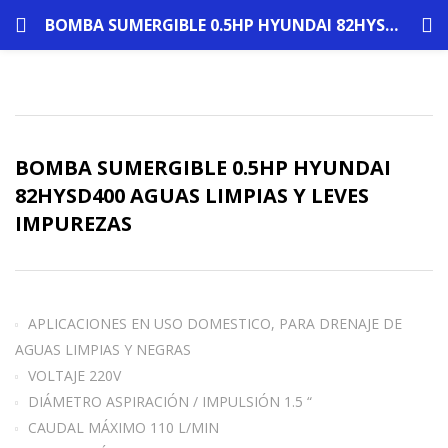
BOMBA SUMERGIBLE 0.5HP HYUNDAI 82HYSD400 AGUAS LIMPIAS Y LEVES IMPUREZAS
BOMBA SUMERGIBLE 0.5HP HYUNDAI
82HYSD400 AGUAS LIMPIAS Y LEVES
IMPUREZAS
APLICACIONES EN USO DOMESTICO, PARA DRENAJE DE
AGUAS LIMPIAS Y NEGRAS
VOLTAJE 220V
DIÁMETRO ASPIRACIÓN / IMPULSIÓN 1.5 “
CAUDAL MÁXIMO 110 L/MIN