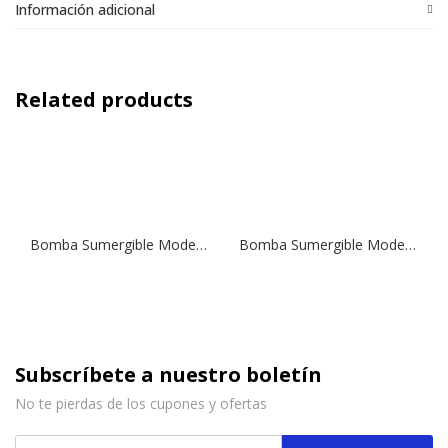
Información adicional
Related products
Bomba Sumergible Modelo Drainex 301 M | 1,5 HP | Drenaje
Bomba Sumergible Modelo Drainex 202 MA | 1,5 HP | Drenaje
Subscríbete a nuestro boletín
No te pierdas de los cupones y ofertas