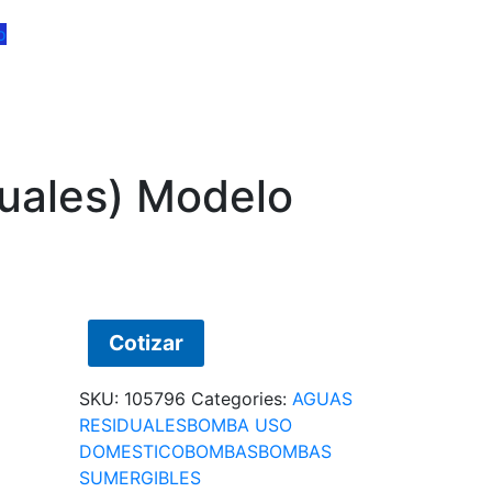
o
duales) Modelo
Cotizar
SKU:
105796
Categories:
AGUAS
RESIDUALES
BOMBA USO
DOMESTICO
BOMBAS
BOMBAS
SUMERGIBLES