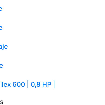
e
e
aje
e
lex 600 | 0,8 HP |
as