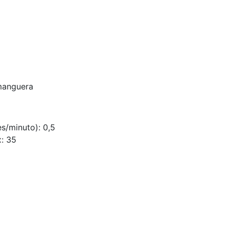
 manguera
s/minuto): 0,5
x: 35