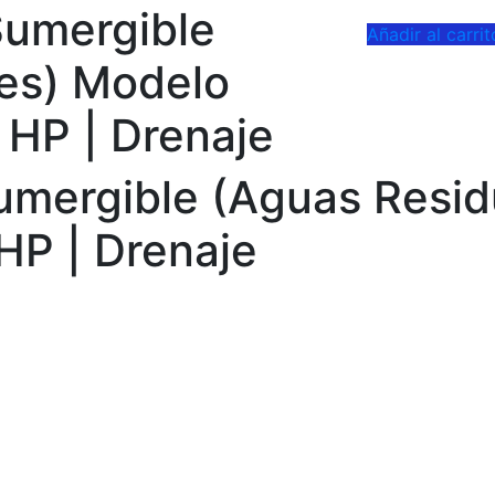
Sumergible
Añadir al carrit
es) Modelo
7 HP | Drenaje
umergible (Aguas Resi
 HP | Drenaje