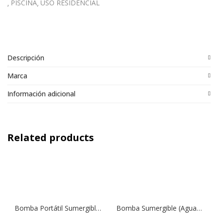
PISCINA
USO RESIDENCIAL
Descripción
Marca
Información adicional
Related products
Bomba Portátil Sumergible (Aguas Residuales) Modelo Vigilex 600 | 0,8 HP | Drenaje
Bomba Sumergible (Aguas Residuales) Modelo Vigilex SS 1350 | 1,2 HP | Drenaje