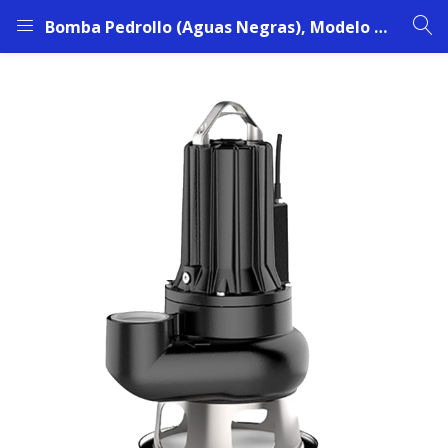
Bomba Pedrollo (Aguas Negras), Modelo MC 30/70 | 3 HP | 380V | 5,9 Amp | 3”