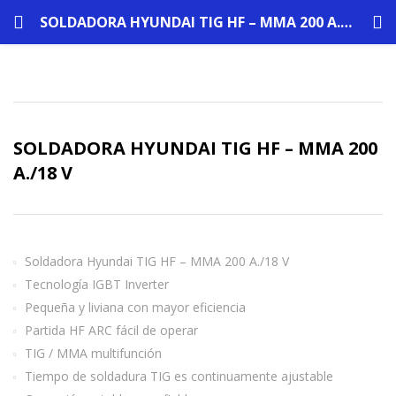
SOLDADORA HYUNDAI TIG HF – MMA 200 A./18 V
SOLDADORA HYUNDAI TIG HF – MMA 200
A./18 V
Soldadora Hyundai TIG HF – MMA 200 A./18 V
Tecnología IGBT Inverter
Pequeña y liviana con mayor eficiencia
Partida HF ARC fácil de operar
TIG / MMA multifunción
Tiempo de soldadura TIG es continuamente ajustable