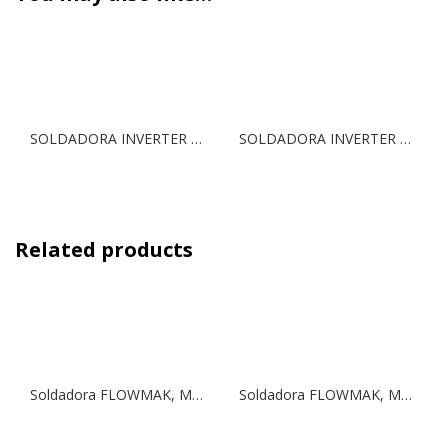
SOLDADORA INVERTER 120AH HYUNDAI
SOLDADORA INVERTER 160AH HYUNDAI
Related products
Soldadora FLOWMAK, Modelo MMA-100 | 220V/50Hz
Soldadora FLOWMAK, Modelo MMA-120 | 220V/50Hz