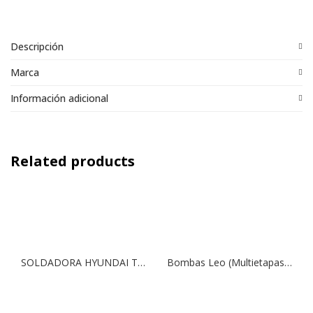
Descripción
Marca
Información adicional
Related products
SOLDADORA HYUNDAI TIG HF – MMA 200 A./18 V
Bombas Leo (Multietapas Verticales), Modelo LVR 20-10 | 15 HP | 380V