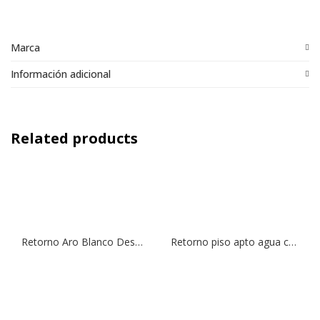
Marca
Información adicional
Related products
Retorno Aro Blanco Desmontable y Orientable (Piscinas Fibra de Vidrio) | RH 1 ½”
Retorno piso apto agua caliente