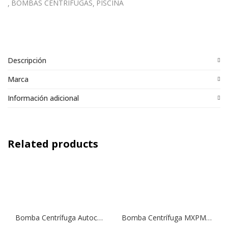
BOMBAS CENTRÍFUGAS
PISCINA
Descripción
Marca
Información adicional
Related products
Bomba Centrífuga Autocebante Tipo Jet NGLM 3/13 | 1,0 HP | 220 V.
Bomba Centrífuga MXPM 404 | 1,0 HP | 220 V.