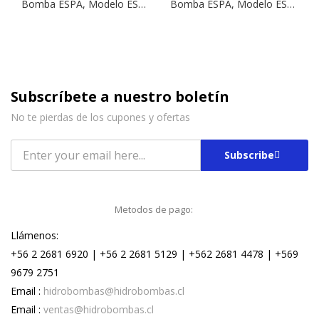
Bomba ESPA, Modelo ES4 04-16 | 2,0 HP | Sumergible
Bomba ESPA, Modelo ES4 01-19 | 0,75 HP | Sumergible
Subscríbete a nuestro boletín
No te pierdas de los cupones y ofertas
Subscribe
Metodos de pago:
Llámenos:
+56 2 2681 6920 | +56 2 2681 5129 | +562 2681 4478 | +569
9679 2751
Email :
hidrobombas@hidrobombas.cl
Email :
ventas@hidrobombas.cl