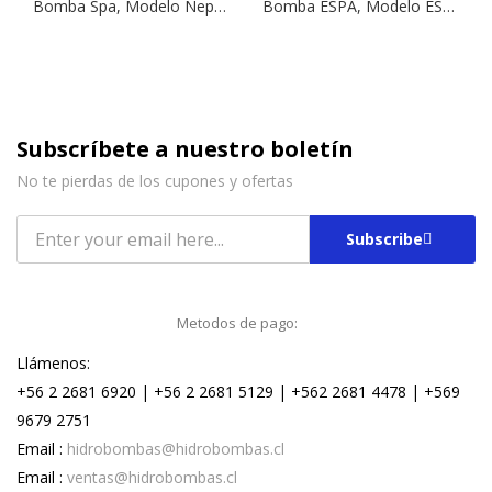
Bomba Spa, Modelo Neptun FL60 75 | Sumergible
Bomba ESPA, Modelo ES4 02-10 | 0,75 HP | Sumergible
Subscríbete a nuestro boletín
No te pierdas de los cupones y ofertas
Subscribe
Metodos de pago:
Llámenos:
+56 2 2681 6920 | +56 2 2681 5129 | +562 2681 4478 | +569
9679 2751
Email :
hidrobombas@hidrobombas.cl
Email :
ventas@hidrobombas.cl