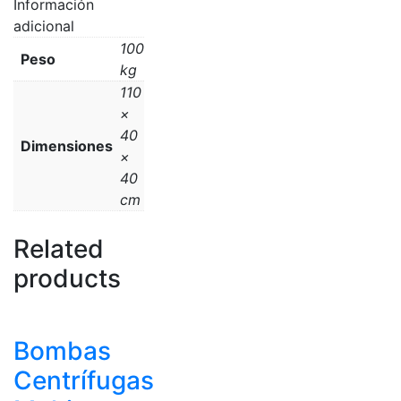
Información
adicional
100
Peso
kg
110
×
40
Dimensiones
×
40
cm
Related
products
Bombas
Centrífugas