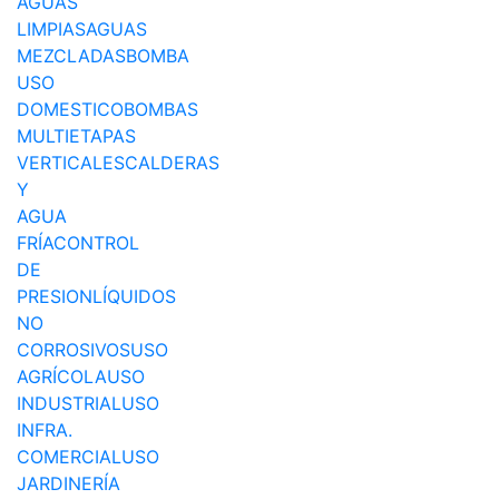
AGUAS
LIMPIAS
AGUAS
MEZCLADAS
BOMBA
USO
DOMESTICO
BOMBAS
MULTIETAPAS
VERTICALES
CALDERAS
Y
AGUA
FRÍA
CONTROL
DE
PRESION
LÍQUIDOS
NO
CORROSIVOS
USO
AGRÍCOLA
USO
INDUSTRIAL
USO
INFRA.
COMERCIAL
USO
JARDINERÍA