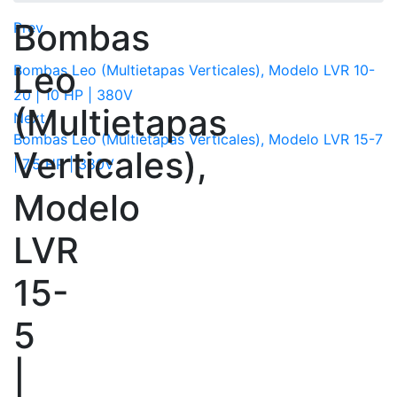
Bombas
Prev
Leo
Bombas Leo (Multietapas Verticales), Modelo LVR 10-
20 | 10 HP | 380V
(Multietapas
Next
Bombas Leo (Multietapas Verticales), Modelo LVR 15-7
Verticales),
| 7,5 HP | 380V
Modelo
LVR
15-
5
|