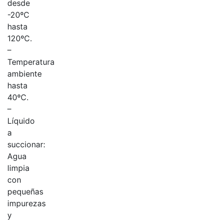
desde
-20ºC
hasta
120ºC.
–
Temperatura
ambiente
hasta
40ºC.
–
Líquido
a
succionar:
Agua
limpia
con
pequeñas
impurezas
y