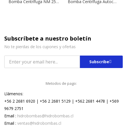
Bomba Centrífuga NM 25/20S | 5,5 HP | 380 V.
Bomba Centrífuga Autocebante Tipo Jet NGLM 3/13 | 1,0 HP | 220 V.
Subscríbete a nuestro boletín
No te pierdas de los cupones y ofertas
Subscribe
Metodos de pago:
Llámenos:
+56 2 2681 6920 | +56 2 2681 5129 | +562 2681 4478 | +569
9679 2751
Email :
hidrobombas@hidrobombas.cl
Email :
ventas@hidrobombas.cl