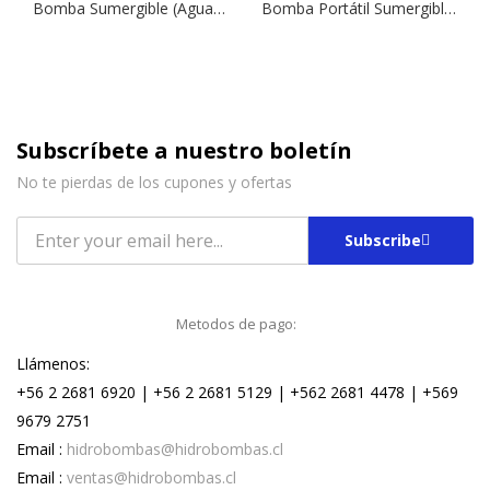
Bomba Sumergible (Aguas Residuales) Modelo Vigilex SS 850 | 0,5 HP | Drenaje
Bomba Portátil Sumergible (Aguas Residuales) Modelo Vigila 100 | 0,15 HP | Drenaje
Subscríbete a nuestro boletín
No te pierdas de los cupones y ofertas
Subscribe
Metodos de pago:
Llámenos:
+56 2 2681 6920 | +56 2 2681 5129 | +562 2681 4478 | +569
9679 2751
Email :
hidrobombas@hidrobombas.cl
Email :
ventas@hidrobombas.cl