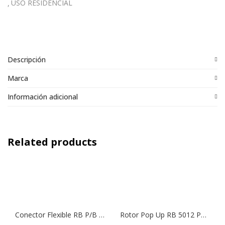
USO RESIDENCIAL
Descripción
Marca
Información adicional
Related products
Conector Flexible RB P/B Pop Up 30cm | 1/2″ x 1/2″
Rotor Pop Up RB 5012 PC Círculo Ajustable | (Producto a Pedido)