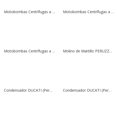
Motobombas Centrífugas a Gasolina DAISHIN-HONDA, Modelo SCR-80HX | 5,5 HP | 3″
Motobombas Centrífugas a Gasolina DAISHIN-HONDA, Modelo SCR-50HX | 5,5 HP | 2″
Motobombas Centrífugas a Gasolina DAISHIN-HONDA, Modelo SCR-254HX | 1,1 HP | 1″
Molino de Martillo PERUZZO, Modelo MILLY | 220V | 1,6 HP | 50 Lts.
Condensador DUCATI (Permanente) | 400V | 75 uF
Condensador DUCATI (Permanente) | 400V | 70 uF