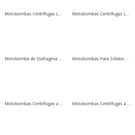
Motobombas Centrífugas Leo, Modelo LGP20 | 5,5 HP | 2″ x 2″
Motobombas Centrífugas Leo, Modelo LPG10 | 1,6 HP | 1″ x 1″
Motobomba de Diafragma DAISHIN-HONDA, Modelo SMD-80HX | 5,5 HP | 3″ x 3″
Motobombas Para Sólidos DAISHIN-HONDA, Modelo SST-80HX | 5,5 HP | 3″ x 3″
Motobombas Centrífugas a Gasolina DAISHIN-HONDA, Modelo SCH-5050HX | 5.5 HP | 2″
Motobombas Centrífugas a Gasolina DAISHIN-HONDA, Modelo SCR-100HX | 8 HP | 4″