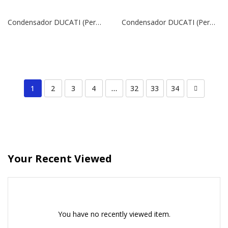
Condensador DUCATI (Permanente) | 400V | 60 uF
Condensador DUCATI (Permanente) | 400V | 55 uF
1
2
3
4
…
32
33
34
Your Recent Viewed
You have no recently viewed item.