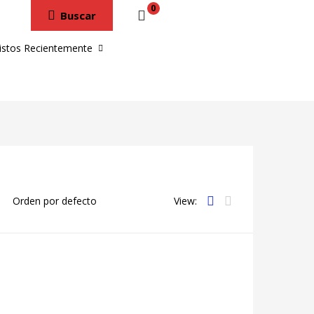
0
Buscar
istos Recientemente
View: