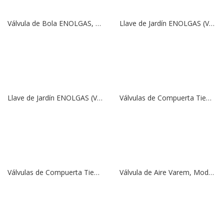
Válvula de Bola ENOLGAS, Modelo ROBEX VT S.0370 | 1/2″ | PN (40)
Llave de Jardín ENOLGAS (Válvula de Bola), Modelo EKO S.0061 | 3/4″ | PN (16)
Llave de Jardín ENOLGAS (Válvula de Bola), Modelo EKO S.0061 | 1/2″ | PN (16)
Válvulas de Compuerta Tiemme | PN16 | 1”
Válvulas de Compuerta Tiemme | PN16 | 3/4”
Válvula de Aire Varem, Modelo 24 Lts.