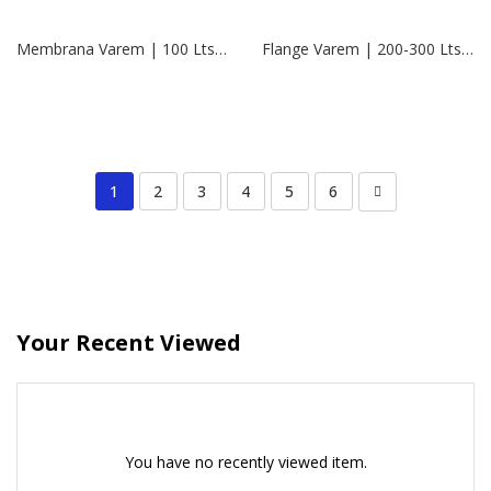
Membrana Varem | 100 Lts. Butyl (Modelo Nuevo)
Flange Varem | 200-300 Lts. | 1 ½”
1
2
3
4
5
6
Your Recent Viewed
You have no recently viewed item.