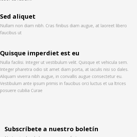
Sed aliquet
Nullam non diam nibh. Cras finibus diam augue, at laoreet libero
faucibus ut
Quisque imperdiet est eu
Nulla facilisi. Integer ut vestibulum velit. Quisque et vehicula sem.
Integer pharetra odio sit amet diam porta, at iaculis nisi so dales.
Aliquam viverra nibh augue, in convallis augue consectetur eu.
Vestibulum ante ipsum primis in faucibus orci luctus et ua ltrices
posuere cubilia Curae
Subscríbete a nuestro boletín