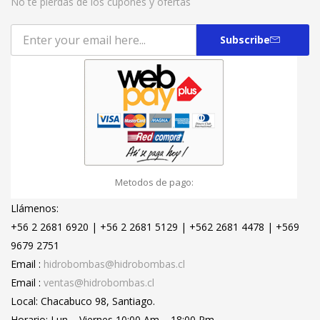
No te pierdas de los cupones y ofertas
Subscribe
Metodos de pago:
Llámenos:
+56 2 2681 6920 | +56 2 2681 5129 | +562 2681 4478 | +569
9679 2751
Email :
hidrobombas@hidrobombas.cl
Email :
ventas@hidrobombas.cl
Local: Chacabuco 98, Santiago.
Horario: Lun – Viernes 10:00 Am – 18:00 Pm