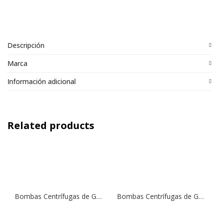
Descripción
Marca
Información adicional
Related products
Bombas Centrífugas de Gran Caudal (Riego Tendido) SCF4 200 | 2,0 HP | 220 V.
Bombas Centrífugas de Gran Caudal (Riego Tendido) SCF2 300T | 3,0 HP | 220 V.