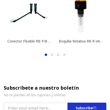
Conector Flexible RB P/B Pop Up 15 cm | 1/2″ x 1/2″
Boquilla Rotativa RB R-VAN 14 | 45º – 270º
Subscríbete a nuestro boletín
No te pierdas de los cupones y ofertas
Subscribe