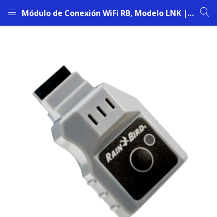
Módulo de Conexión WiFi RB, Modelo LNK | Para Programar Riego