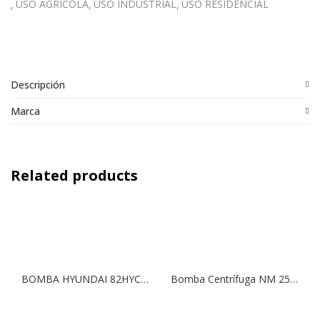
USO AGRÍCOLA
USO INDUSTRIAL
USO RESIDENCIAL
Descripción
Marca
Related products
BOMBA HYUNDAI 82HYCPM158 220V 1HP 1″X1″
Bomba Centrífuga NM 25/20B | 3,0 HP | 380 V.