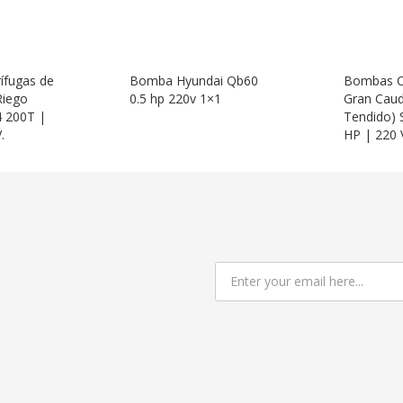
ífugas de
Bomba Hyundai Qb60
Bombas Ce
Riego
0.5 hp 220v 1×1
Gran Caud
4 200T |
Tendido) 
.
HP | 220 