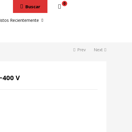
0
Buscar
istos Recientemente
Prev
Next
3~400 V