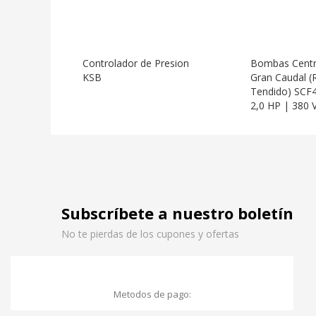
Controlador de Presion
Bombas Centr
KSB
Gran Caudal (
Tendido) SCF
2,0 HP | 380 V
Subscríbete a nuestro boletín
No te pierdas de los cupones y ofertas
Metodos de pago: