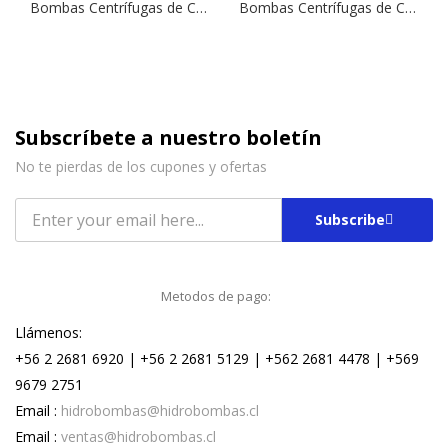
Bombas Centrífugas de Caudal Mediano CFM 300 | 3,0 HP | 220 V.
Bombas Centrífugas de Caudal Mediano SM1 200 | 2,0 HP | 220 V.
Subscríbete a nuestro boletín
No te pierdas de los cupones y ofertas
Subscribe
Metodos de pago:
Llámenos:
+56 2 2681 6920 | +56 2 2681 5129 | +562 2681 4478 | +569
9679 2751
Email :
hidrobombas@hidrobombas.cl
Email :
ventas@hidrobombas.cl