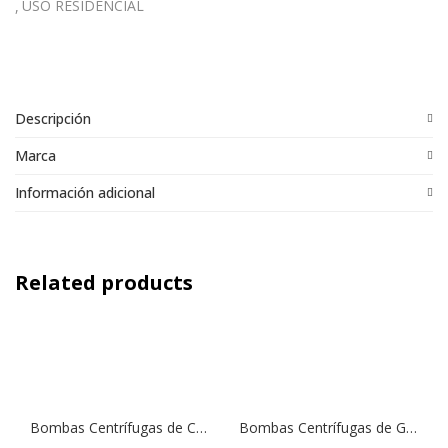
USO RESIDENCIAL
Descripción
Marca
Información adicional
Related products
Bombas Centrífugas de Caudal Mediano SM1 150T | 1,5 HP | 380 V.
Bombas Centrífugas de Gran Caudal (Riego Tendido) SCF4 200T | 2,0 HP | 380 V.