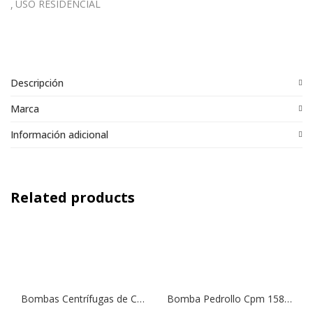
USO RESIDENCIAL
Descripción
Marca
Información adicional
Related products
Bombas Centrífugas de Caudal Mediano SM1 300T | 3,0 HP | 380 V.
Bomba Pedrollo Cpm 158 220v 1×1