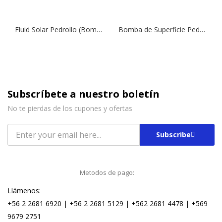
Fluid Solar Pedrollo (Bomba Solar de Pozo Profundo) 1/10 | 750 W | 1″
Bomba de Superficie Pedrollo, Modelo JDWm1B-10-N | 1 ¼” x 1” | 0,85 HP | 220 V
Subscríbete a nuestro boletín
No te pierdas de los cupones y ofertas
Subscribe
Metodos de pago:
Llámenos:
+56 2 2681 6920 | +56 2 2681 5129 | +562 2681 4478 | +569
9679 2751