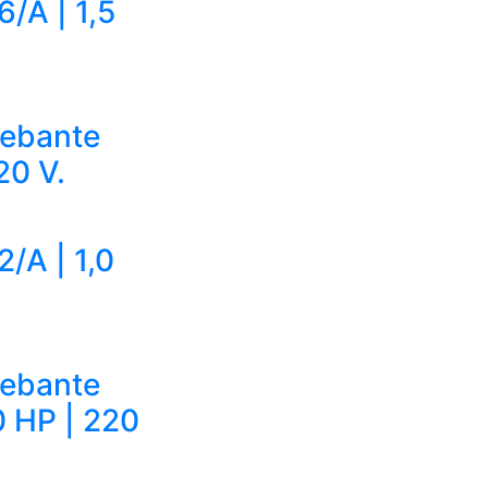
/A | 1,5
cebante
20 V.
/A | 1,0
cebante
0 HP | 220