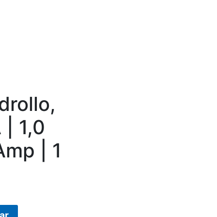
rollo,
| 1,0
Amp | 1
ar