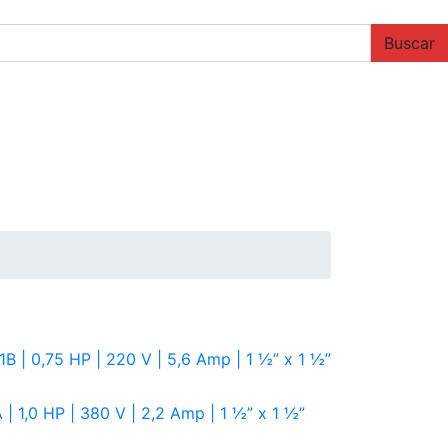
Buscar
 | 0,75 HP | 220 V | 5,6 Amp | 1 ½” x 1 ½”
 1,0 HP | 380 V | 2,2 Amp | 1 ½” x 1 ½”