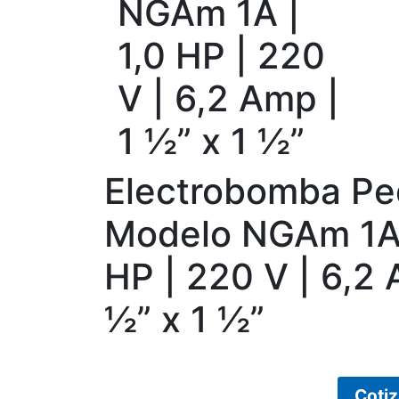
NGAm 1A |
1,0 HP | 220
V | 6,2 Amp |
1 ½” x 1 ½”
Electrobomba Ped
Modelo NGAm 1A 
HP | 220 V | 6,2 
½” x 1 ½”
Cotiz