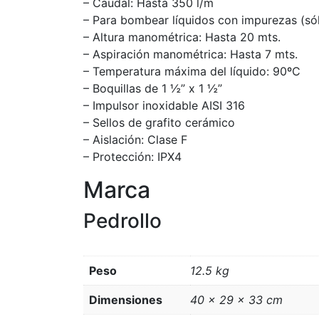
– Caudal: Hasta 350 l/m
– Para bombear líquidos con impurezas (só
– Altura manométrica: Hasta 20 mts.
– Aspiración manométrica: Hasta 7 mts.
– Temperatura máxima del líquido: 90ºC
– Boquillas de 1 ½” x 1 ½”
– Impulsor inoxidable AISI 316
– Sellos de grafito cerámico
– Aislación: Clase F
– Protección: IPX4
Marca
Pedrollo
Peso
12.5 kg
Dimensiones
40 × 29 × 33 cm