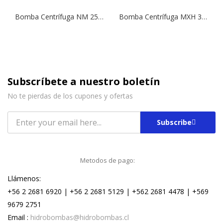
Bomba Centrífuga NM 25/20S | 5,5 HP | 380 V.
Bomba Centrífuga MXH 3202 | 5,5 HP | 380 V.
Subscríbete a nuestro boletín
No te pierdas de los cupones y ofertas
Subscribe
Metodos de pago:
Llámenos:
+56 2 2681 6920 | +56 2 2681 5129 | +562 2681 4478 | +569
9679 2751
Email :
hidrobombas@hidrobombas.cl