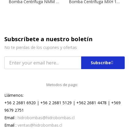
Bomba Centrífuga NMM 3/C | 1,5 HP | 220 V.
Bomba Centrífuga MXH 1606 | 5,5 HP | 380 V.
Subscríbete a nuestro boletín
No te pierdas de los cupones y ofertas
Subscribe
Metodos de pago:
Llámenos:
+56 2 2681 6920 | +56 2 2681 5129 | +562 2681 4478 | +569
9679 2751
Email :
hidrobombas@hidrobombas.cl
Email :
ventas@hidrobombas.cl