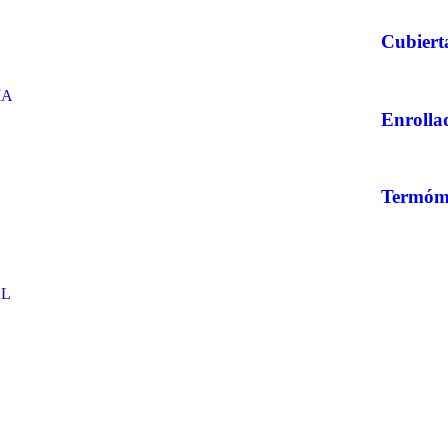
Cubiert
IA
Enrolla
Termóme
AL