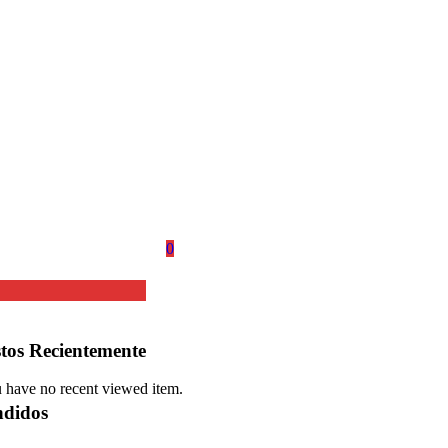
0
stos Recientemente
 have no recent viewed item.
didos