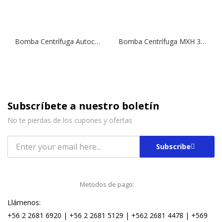
Bomba Centrífuga Autocebante NGXM 3 | 0,75 HP | 220 V.
Bomba Centrífuga MXH 3203 | 7,5 HP | 380 V.
Subscríbete a nuestro boletín
No te pierdas de los cupones y ofertas
Subscribe
Metodos de pago:
Llámenos:
+56 2 2681 6920 | +56 2 2681 5129 | +562 2681 4478 | +569