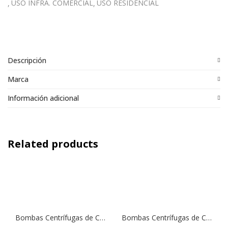
USO INFRA. COMERCIAL
USO RESIDENCIAL
Descripción
Marca
Información adicional
Related products
Bombas Centrífugas de Caudal Mediano SM1 150 | 1,5 HP | 220 V.
Bombas Centrífugas de Caudal Mediano CFM 200 | 2,0 HP | 220 V.