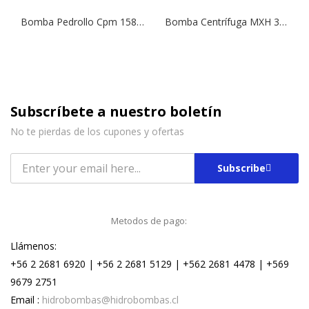
Bomba Pedrollo Cpm 158 220v 1×1
Bomba Centrífuga MXH 3204 | 10,0 HP | 380 V.
Subscríbete a nuestro boletín
No te pierdas de los cupones y ofertas
Subscribe
Metodos de pago:
Llámenos:
+56 2 2681 6920 | +56 2 2681 5129 | +562 2681 4478 | +569
9679 2751
Email :
hidrobombas@hidrobombas.cl