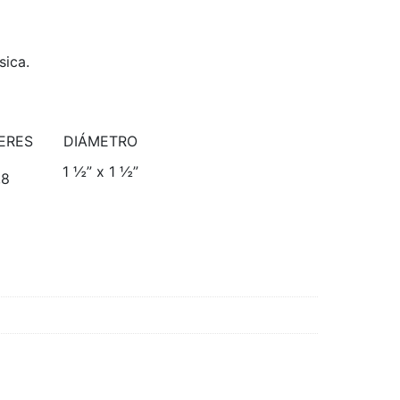
sica.
ERES
DIÁMETRO
1 ½” x 1 ½”
,8