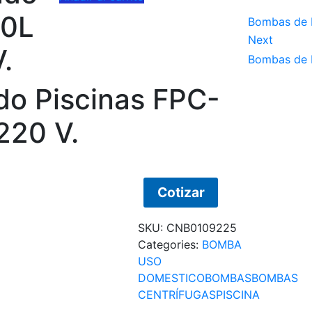
50L
Bombas de F
Next
.
Bombas de F
do Piscinas FPC-
220 V.
Cotizar
SKU:
CNB0109225
Categories:
BOMBA
USO
DOMESTICO
BOMBAS
BOMBAS
CENTRÍFUGAS
PISCINA