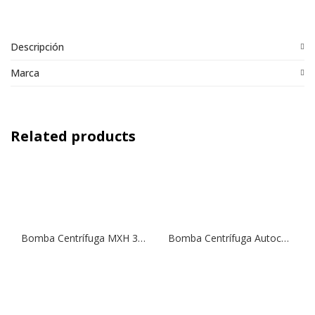
Descripción
Marca
Related products
Bomba Centrífuga MXH 3203 | 7,5 HP | 380 V.
Bomba Centrífuga Autocebante NGX 6/18 | 2,0 HP | 380 V.