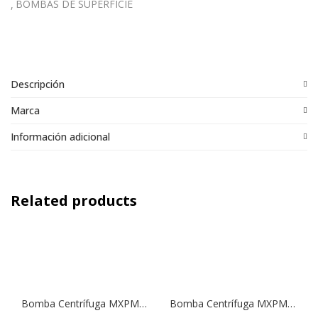
BOMBAS DE SUPERFICIE
Descripción
Marca
Información adicional
Related products
Bomba Centrífuga MXPM 403 | 0,75 HP | 220 V.
Bomba Centrífuga MXPM 404 | 1,0 HP | 220 V.