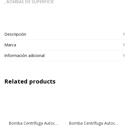
BOMBAS DE SUPERFICIE
Descripción
Marca
Información adicional
Related products
Bomba Centrífuga Autocebante Tipo Jet NGLM 4/110 | 1,0 HP | 220 V.
Bomba Centrífuga Autocebante NGXM 6/18 | 2,0 HP | 220 V.