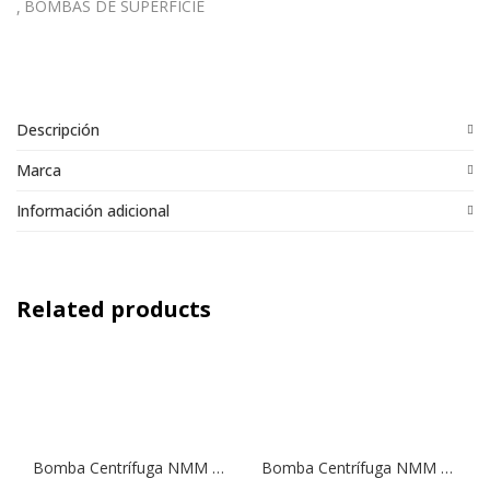
BOMBAS DE SUPERFICIE
Descripción
Marca
Información adicional
Related products
Bomba Centrífuga NMM 25/160B | 1,5 HP | 220 V.
Bomba Centrífuga NMM 25/160A | 2,0 HP | 220 V.