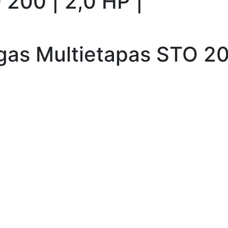
 200 | 2,0 HP |
as Multietapas STO 200