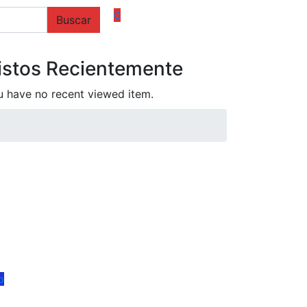
0
Buscar
istos Recientemente
 have no recent viewed item.
o