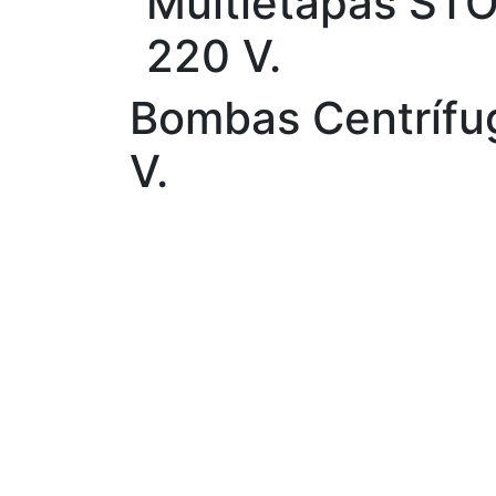
Multietapas STO
220 V.
Bombas Centrífug
V.