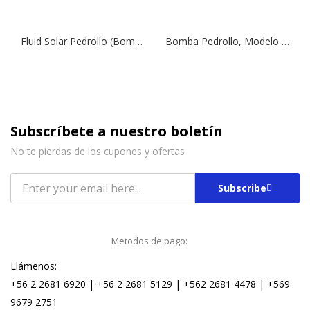
Fluid Solar Pedrollo (Bomba Solar de Pozo Profundo) 4/8 | 1500 W | 1″
Bomba Pedrollo, Modelo UPm 2/3 | 0,75 HP | 230 V | 5,4 Amp | 1 ¼” | (3 Etapas)
Subscríbete a nuestro boletín
No te pierdas de los cupones y ofertas
Subscribe
Metodos de pago:
Llámenos:
+56 2 2681 6920 | +56 2 2681 5129 | +562 2681 4478 | +569
9679 2751