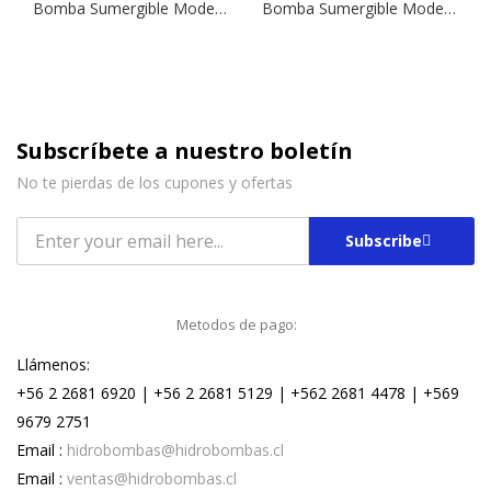
Bomba Sumergible Modelo Drainex 100 | 1,0 HP | Drenaje
Bomba Sumergible Modelo Drainex 200 T | 1,5 HP | Drenaje
Subscríbete a nuestro boletín
No te pierdas de los cupones y ofertas
Subscribe
Metodos de pago:
Llámenos:
+56 2 2681 6920 | +56 2 2681 5129 | +562 2681 4478 | +569
9679 2751
Email :
hidrobombas@hidrobombas.cl
Email :
ventas@hidrobombas.cl