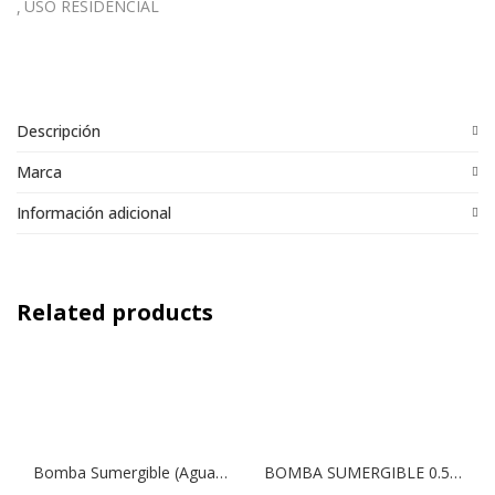
USO RESIDENCIAL
Descripción
Marca
Información adicional
Related products
Bomba Sumergible (Aguas Residuales) Modelo Vigilex SS 1350 | 1,2 HP | Drenaje
BOMBA SUMERGIBLE 0.5HP HYUNDAI 82HYSD400 AGUAS LIMPIAS Y LEVES IMPUREZAS