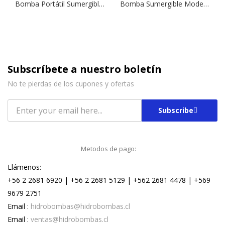
Bomba Portátil Sumergible (Aguas Residuales) Modelo Vigila 200 | 0,33 HP | Drenaje
Bomba Sumergible Modelo Drainex 201 M | 1,5 HP | Drenaje
Subscríbete a nuestro boletín
No te pierdas de los cupones y ofertas
Subscribe
Metodos de pago:
Llámenos:
+56 2 2681 6920 | +56 2 2681 5129 | +562 2681 4478 | +569
9679 2751
Email :
hidrobombas@hidrobombas.cl
Email :
ventas@hidrobombas.cl