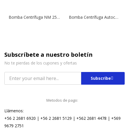
Bomba Centrífuga NM 25/160A | 2,0 HP | 380 V.
Bomba Centrífuga Autocebante NGXM 6/18 | 2,0 HP | 220 V.
Subscríbete a nuestro boletín
No te pierdas de los cupones y ofertas
Subscribe
Metodos de pago:
Llámenos:
+56 2 2681 6920 | +56 2 2681 5129 | +562 2681 4478 | +569
9679 2751