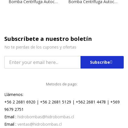
Bomba Centrífuga Autocebante NGX 6/18 | 2,0 HP | 380 V.
Bomba Centrífuga Autocebante Tipo Jet NGLM 3/13 | 1,0 HP | 220 V.
Subscríbete a nuestro boletín
No te pierdas de los cupones y ofertas
Subscribe
Metodos de pago:
Llámenos:
+56 2 2681 6920 | +56 2 2681 5129 | +562 2681 4478 | +569
9679 2751
Email :
hidrobombas@hidrobombas.cl
Email :
ventas@hidrobombas.cl