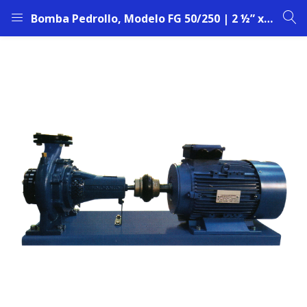
Bomba Pedrollo, Modelo FG 50/250 | 2 ½” x 2” | 4 HP | 1450 RPM | Curva (AR)